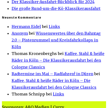
Der Klassiker-Ausfahrt-Rückblick für 2024
Die große Rund-um-die-Kö-Klassikerausfahrt
Neueste Kommentare
Hermann Eidel
bei
Links
Anonym
bei
Wissenswertes über den Bahntag
2.0 – Pistenrummel und Kreisfahrkollaps in
Köln
Thomas Kronenberghs
bei
Kaffee, Stahl & heiße
Räder in Köln – Die Klassikerausfahrt bei den
Cologne Classics
Radtermine im Mai – Radfahren! in Düren
bei
Kaffee, Stahl & heiße Räder in Köln – Die
Klassikerausfahrt bei den Cologne Classics
Thomas Schnipp
bei
Links
Sponsoren:
A&O Medien
|
Curry.