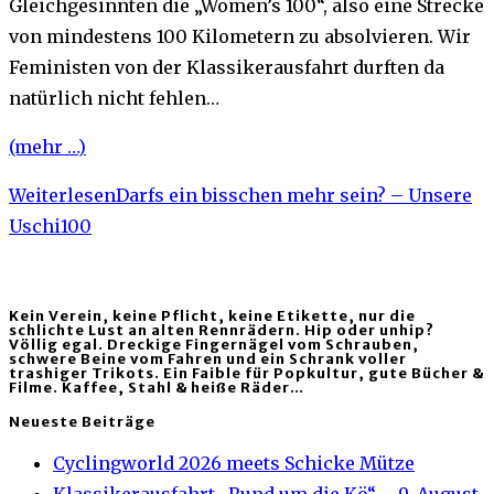
Gleichgesinnten die „Women’s 100“, also eine Strecke
von mindestens 100 Kilometern zu absolvieren. Wir
Feministen von der Klassikerausfahrt durften da
natürlich nicht fehlen…
(mehr …)
Weiterlesen
Darfs ein bisschen mehr sein? – Unsere
Uschi100
Kein Verein, keine Pflicht, keine Etikette, nur die
schlichte Lust an alten Rennrädern. Hip oder unhip?
Völlig egal. Dreckige Fingernägel vom Schrauben,
schwere Beine vom Fahren und ein Schrank voller
trashiger Trikots. Ein Faible für Popkultur, gute Bücher &
Filme. Kaffee, Stahl & heiße Räder…
Neueste Beiträge
Cyclingworld 2026 meets Schicke Mütze
Klassikerausfahrt „Rund um die Kö“ – 9. August