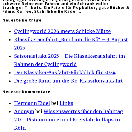
schwere Beine vom Fahren und ein Schrank voller
trashiger Trikots. Ein Faible für Popkultur, gute Bücher &
Filme. Kaffee, Stahl & heiße Räder…
Neueste Beiträge
Cyclingworld 2026 meets Schicke Mütze
Klassikerausfahrt „Rund um die Kö“ – 9. August
2025
Saisonauftakt 2025 – Die Klassikerausfahrt im
Rahmen der Cyclingworld
Der Klassiker-Ausfahrt-Rückblick für 2024
Die große Rund-um-die-Kö-Klassikerausfahrt
Neueste Kommentare
Hermann Eidel
bei
Links
Anonym
bei
Wissenswertes über den Bahntag
2.0 – Pistenrummel und Kreisfahrkollaps in
Köln